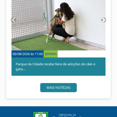
A
P
n
r
t
ó
e
x
r
i
i
m
o
o
06/08/2026 às 11:00
SEMMA
r
Parque da Cidade recebe feira de adoções de cães e
gato...
MAIS NOTÍCIAS