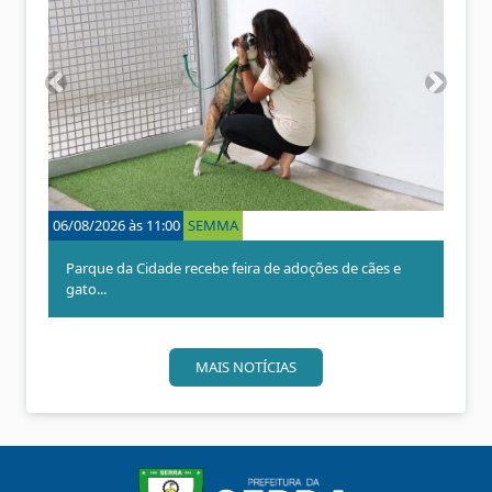
A
P
n
r
t
ó
e
x
r
i
i
m
o
o
06/08/2026 às 11:00
SEMMA
r
Parque da Cidade recebe feira de adoções de cães e
gato...
MAIS NOTÍCIAS