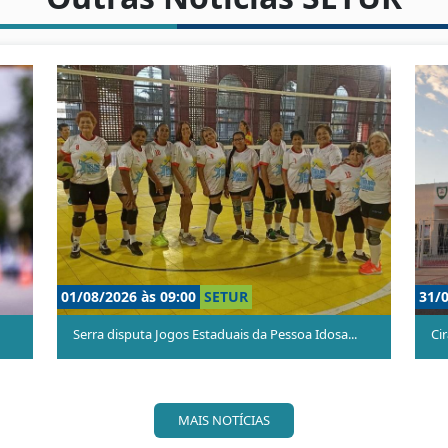
30/07/2026 às 09:00
SETUR
29/07/2026
Serra Motofest reúne rock e motos em Jacaraíp...
Estação Ci
MAIS NOTÍCIAS