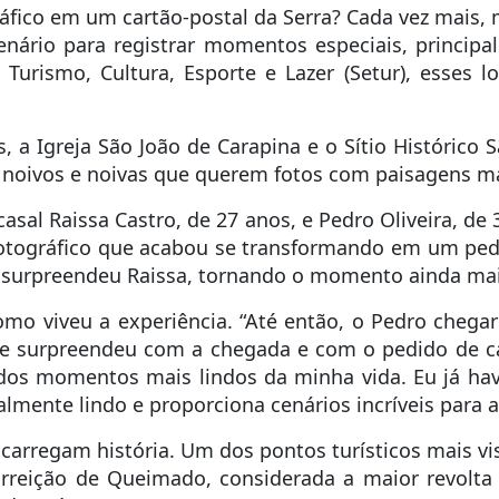
áfico em um cartão-postal da Serra? Cada vez mais, 
enário para registrar momentos especiais, principa
Turismo, Cultura, Esporte e Lazer (Setur), esses 
, a Igreja São João de Carapina e o Sítio Histórico
noivos e noivas que querem fotos com paisagens mar
sal Raissa Castro, de 27 anos, e Pedro Oliveira, de 
otográfico que acabou se transformando em um ped
ro surpreendeu Raissa, tornando o momento ainda mai
o viveu a experiência. “Até então, o Pedro chegar
e me surpreendeu com a chegada e com o pedido de 
dos momentos mais lindos da minha vida. Eu já hav
lmente lindo e proporciona cenários incríveis para as
rregam história. Um dos pontos turísticos mais visi
rreição de Queimado, considerada a maior revolta 