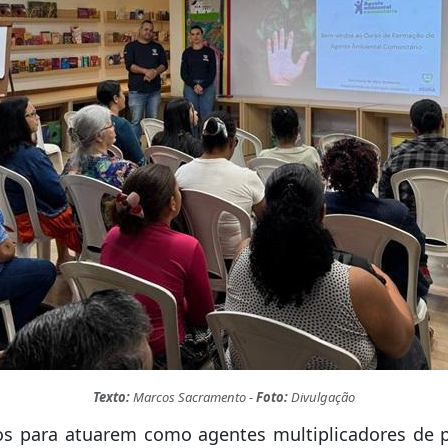
Texto:
Marcos Sacramento -
Foto:
Divulgação
s para atuarem como agentes multiplicadores de pr