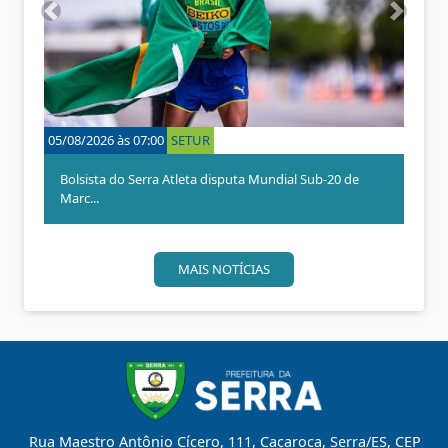
A
P
n
r
t
ó
e
x
r
i
i
m
o
o
05/08/2026 às 07:00
SETUR
r
Bolsista do Serra Atleta disputa Mundial Sub-20 de
Marc...
MAIS NOTÍCIAS
Rua Maestro Antônio Cícero, 111, Caçaroca, Serra/ES, CEP