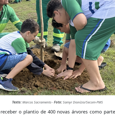
Texto:
Marcos Sacramento -
Foto:
Samyr Dionízio/Secom-PMS
receber o plantio de 400 novas árvores como parte