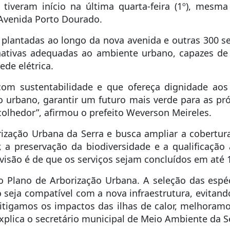
tiveram início na última quarta-feira (1º), mesm
 Avenida Porto Dourado.
plantadas ao longo da nova avenida e outras 300 ser
s nativas adequadas ao ambiente urbano, capazes de
de elétrica.
om sustentabilidade e que ofereça dignidade aos 
o urbano, garantir um futuro mais verde para as p
lhedor”, afirmou o prefeito Weverson Meireles.
orização Urbana da Serra e busca ampliar a cobertur
, a preservação da biodiversidade e a qualificaçã
evisão é de que os serviços sejam concluídos em até 1
o Plano de Arborização Urbana. A seleção das espéci
seja compatível com a nova infraestrutura, evitand
mitigamos os impactos das ilhas de calor, melhoram
xplica o secretário municipal de Meio Ambiente da Se