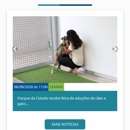
A
P
n
r
t
ó
e
x
r
i
i
m
o
o
06/08/2026 às 11:00
SEMMA
r
Parque da Cidade recebe feira de adoções de cães e
gato...
MAIS NOTÍCIAS