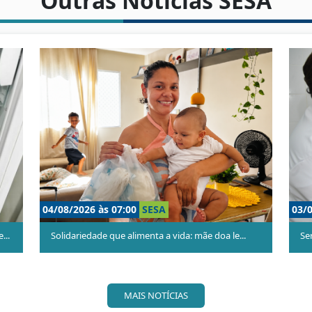
Outras Notícias SESA
22/07/2026 às 15:00
SESA
al...
Materno Infantil promove mais uma edição do c...
MAIS NOTÍCIAS