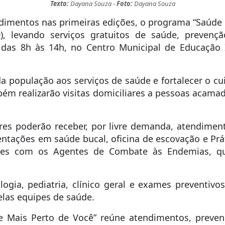
Texto:
Dayana Souza -
Foto:
Dayana Souza
ndimentos nas primeiras edições, o programa “Saúde 
), levando serviços gratuitos de saúde, prevenç
 das 8h às 14h, no Centro Municipal de Educação I
da população aos serviços de saúde e fortalecer o c
bém realizarão visitas domiciliares a pessoas acam
es poderão receber, por livre demanda, atendimen
rientações em saúde bucal, oficina de escovação e Pr
des com os Agentes de Combate às Endemias, qu
ologia, pediatria, clínico geral e exames preventiv
las equipes de saúde.
úde Mais Perto de Você” reúne atendimentos, prev