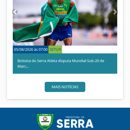
A
P
n
r
t
ó
e
x
r
i
i
m
o
o
05/08/2026 às 07:00
SETUR
01/08/
r
Bolsista do Serra Atleta disputa Mundial Sub-20 de
Serr
Marc...
at...
MAIS NOTÍCIAS