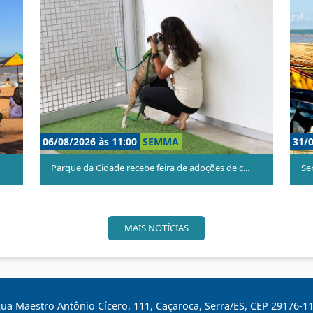
0
SEMMA
31/07/2026 às 11:00
SEMMA
ramento e divulga balneabi...
Alunos de Porto Canoa aprendem a tran
MAIS NOTÍCIAS
ua Maestro Antônio Cícero, 111, Caçaroca, Serra/ES, CEP 29176-1