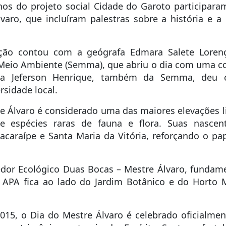
os do projeto social Cidade do Garoto participaram
varo, que incluíram palestras sobre a história e
ação contou com a geógrafa Edmara Salete Lore
 Meio Ambiente (Semma), que abriu o dia com uma co
cola Jeferson Henrique, também da Semma, deu 
rsidade local.
e Álvaro é considerado uma das maiores elevações lit
e espécies raras de fauna e flora. Suas nascen
acaraípe e Santa Maria da Vitória, reforçando o pa
edor Ecológico Duas Bocas – Mestre Álvaro, fundame
a APA fica ao lado do Jardim Botânico e do Horto M
/2015, o Dia do Mestre Álvaro é celebrado oficia