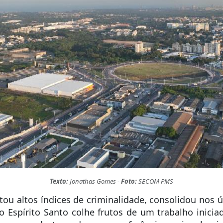
Texto:
Jonathas Gomes -
Foto:
SECOM PMS
tou altos índices de criminalidade, consolidou nos 
do Espírito Santo colhe frutos de um trabalho inici