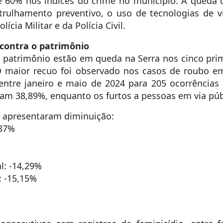
 60% nos índices do crime no município. A queda
rulhamento preventivo, o uso de tecnologias de 
ícia Militar e da Polícia Civil.
 contra o patrimônio
o patrimônio estão em queda na Serra nos cinco pr
maior recuo foi observado nos casos de roubo em
entre janeiro e maio de 2024 para 205 ocorrência
ram 38,89%, enquanto os furtos a pessoas em via pú
 apresentaram diminuição:
,87%
l: -14,29%
: -15,15%