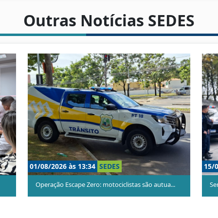
Outras Notícias SEDES
08/07/2026 às 18:00
SEDES
06/
Serra: Roubos em coletivos caem 45,4% no prim...
Gu