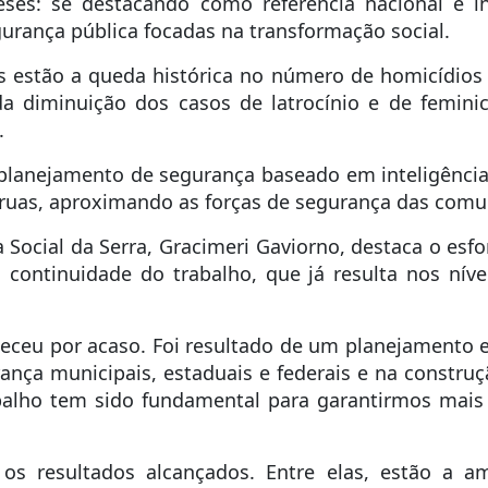
ses: se destacando como referência nacional e i
gurança pública focadas na transformação social.
os estão a queda histórica no número de homicídios
a diminuição dos casos de latrocínio e de feminic
.
 planejamento de segurança baseado em inteligência
s ruas, aproximando as forças de segurança das com
sa Social da Serra, Gracimeri Gaviorno, destaca o esf
 continuidade do trabalho, que já resulta nos nív
eceu por acaso. Foi resultado de um planejamento es
ança municipais, estaduais e federais e na construçã
balho tem sido fundamental para garantirmos mais
os resultados alcançados. Entre elas, estão a am