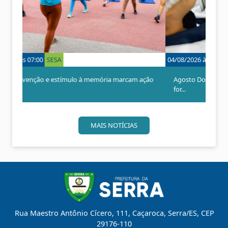
n
r
t
ó
e
x
r
i
i
m
o
o
04/08/2026 às 15:00
SESA
r
Agosto Dourado: Materno Infantil promove ações para
for...
MAIS NOTÍCIAS
Rua Maestro Antônio Cícero, 111, Caçaroca, Serra/ES, CEP
29176-110