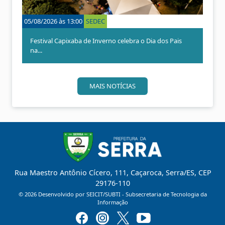
i
m
o
o
05/08/2026 às 13:00
SEDEC
r
Festival Capixaba de Inverno celebra o Dia dos Pais
na...
MAIS NOTÍCIAS
Rua Maestro Antônio Cícero, 111, Caçaroca, Serra/ES, CEP
29176-110
©
2026
Desenvolvido por SEICIT/SUBTI - Subsecretaria de Tecnologia da
Informação