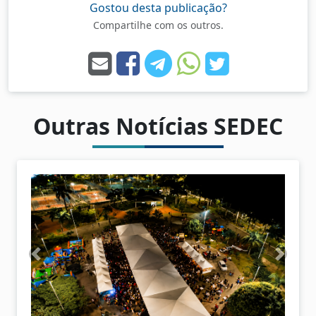
Gostou desta publicação?
Compartilhe com os outros.
Outras Notícias SEDEC
A
P
n
r
t
ó
e
x
r
i