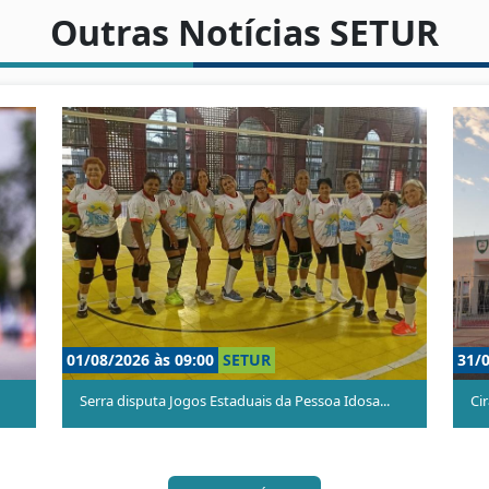
Outras Notícias SETUR
30/07/2026 às 09:00
SETUR
 div...
Serra Motofest reúne rock e motos em Jacaraíp...