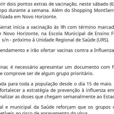
brir dois pontos extras de vacinação, neste sábado (6
empo durante a semana. Além do Shopping MontSerr
alizada em Novo Horizonte.
errat inicia a vacinação às 9h com término marcado
m Novo Horizonte, na Escola Municipal de Ensino F
, s/n - próximo à Unidade Regional de Saúde (URS).
endamento e irão ofertar vacinas contra a Influenza
cinar, é necessário apresentar um documento com 
e comprove ser de algum grupo prioritário.
erada para toda a população desde o dia 15 de mai
 fortalecer a estratégia de prevenção à influenza 
ionalizar as doses que chegam semanalmente ao Esta
dual e municipal da Saúde reforçam que os grupos 
etíveis ao risco de agravamento do vírus.