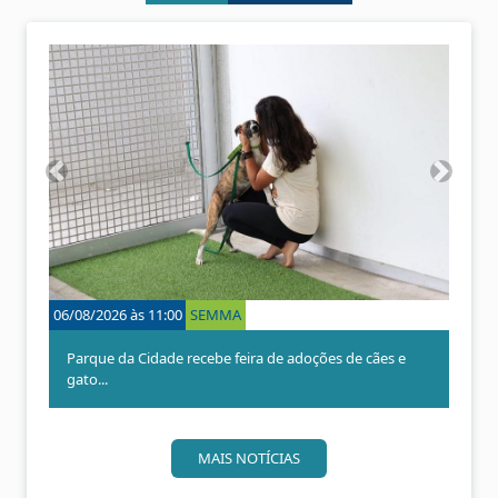
A
P
n
r
t
ó
e
x
r
i
i
m
o
o
06/08/2026 às 11:00
SEMMA
r
Parque da Cidade recebe feira de adoções de cães e
gato...
MAIS NOTÍCIAS