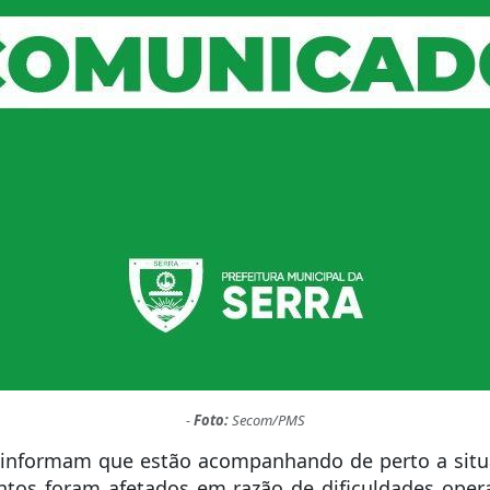
-
Foto:
Secom/PMS
pe informam que estão acompanhando de perto a situ
os foram afetados em razão de dificuldades operac