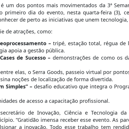
já é um dos pontos mais movimentados da 3ª Semana
 primeiro dia do evento, nesta quarta-feira (3), 
onhecer de perto as iniciativas que unem tecnologia,
ie de atrações, como:
 Geoprocessamento –
tripé, estação total, régua de 
ia apoia a gestão pública.
 Cases de Sucesso –
demonstrações de como os da
entre elas, o Serra Goods, passeio virtual por pontos
sina noções de localização de forma divertida.
em Simples” –
desafio educativo que integra o Prog
idades de acesso a capacitação profissional.
secretário de Inovação, Ciência e Tecnologia da 
cípio. “Gratidão imensa receber esse evento. As p
lsionar a inovação. Todo esse trabalho tem rendi