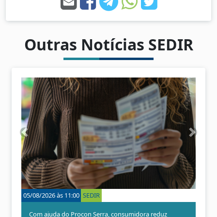
Outras Notícias SEDIR
A
P
n
r
t
ó
e
x
r
i
i
m
o
o
05/08/2026 às 11:00
SEDIR
04/08/20
r
Com ajuda do Procon Serra, consumidora reduz
Procon