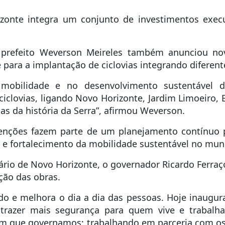
izonte integra um conjunto de investimentos exec
 prefeito Weverson Meireles também anunciou nov
para a implantação de ciclovias integrando diferente
obilidade e no desenvolvimento sustentável d
clovias, ligando Novo Horizonte, Jardim Limoeiro, B
as da história da Serra”, afirmou Weverson.
venções fazem parte de um planejamento contínuo 
a e fortalecimento da mobilidade sustentável no muni
io de Novo Horizonte, o governador Ricardo Ferraço
ção das obras.
do e melhora o dia a dia das pessoas. Hoje inaugu
 trazer mais segurança para quem vive e trabalha 
ssim que governamos: trabalhando em parceria com o