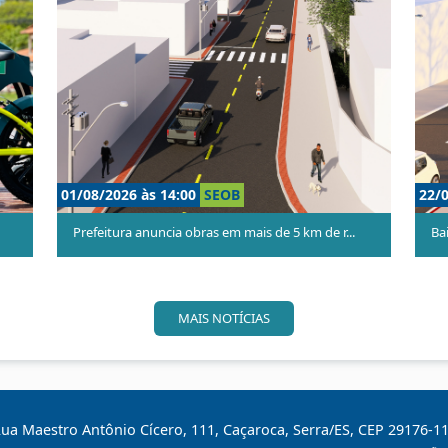
15/07/2026 às 17:00
SEOB
10
Colina de Laranjeiras ganha novas praças com...
P
MAIS NOTÍCIAS
ua Maestro Antônio Cícero, 111, Caçaroca, Serra/ES, CEP 29176-1