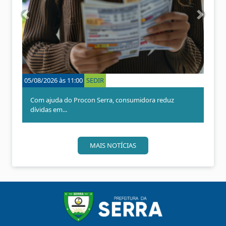
A
P
n
r
t
ó
e
x
r
i
i
m
o
o
05/08/2026 às 11:00
SEDIR
r
Com ajuda do Procon Serra, consumidora reduz
dívidas em...
MAIS NOTÍCIAS