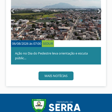
A
P
n
r
t
ó
e
x
r
i
i
m
o
o
06/08/2026 às 07:00
SEDUR
r
Ação no Dia do Pedestre leva orientação e escuta
públic...
MAIS NOTÍCIAS