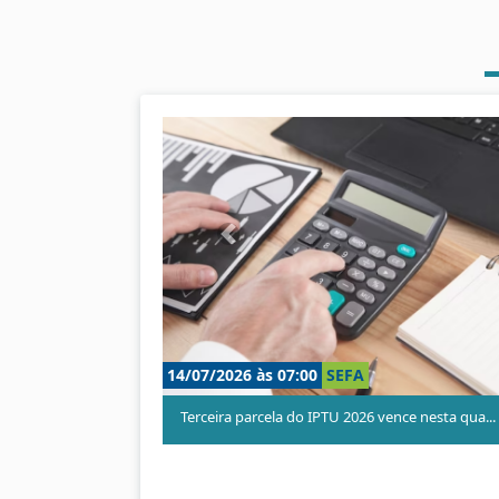
A
n
t
e
r
i
o
SEFA
09/07/2026 às 11:00
SEFA
r
TU 2026 vence nesta qua...
Terceira parcela do IPTU da Serra vence