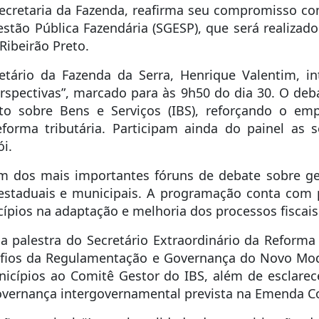
 Secretaria da Fazenda, reafirma seu compromisso c
stão Pública Fazendária (SGESP), que será realizado
Ribeirão Preto.
etário da Fazenda da Serra, Henrique Valentim, in
rspectivas”, marcado para às 9h50 do dia 30. O de
o sobre Bens e Serviços (IBS), reforçando o e
orma tributária. Participam ainda do painel as s
ói.
 dos mais importantes fóruns de debate sobre ges
, estaduais e municipais. A programação conta com
ípios na adaptação e melhoria dos processos fiscais
 a palestra do Secretário Extraordinário da Reforma 
afios da Regulamentação e Governança do Novo Mode
nicípios ao Comitê Gestor do IBS, além de esclare
overnança intergovernamental prevista na Emenda Co