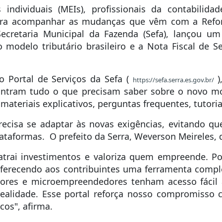
individuais (MEIs), profissionais da contabilida
ra acompanhar as mudanças que vêm com a Reform
Secretaria Municipal da Fazenda (Sefa), lançou um
 modelo tributário brasileiro e a Nota Fiscal de S
o Portal de Serviços da Sefa (
)
https://sefa.serra.es.gov.br/
ontram tudo o que precisam saber sobre o novo mode
ateriais explicativos, perguntas frequentes, tutoriai
precisa se adaptar às novas exigências, evitando q
taformas. O prefeito da Serra, Weverson Meireles, d
atrai investimentos e valoriza quem empreende. P
oferecendo aos contribuintes uma ferramenta compl
ores e microempreendedores tenham acesso fácil 
ealidade. Esse portal reforça nosso compromisso 
cos", afirma.