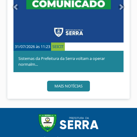
A
P
n
r
t
ó
e
x
r
i
i
m
o
o
:23
SEICIT
29/07/2026 às 14:00
SEICIT
r
efeitura da Serra voltam a operar
Prefeitura da Serra informa i
temporári...
MAIS NOTÍCIAS