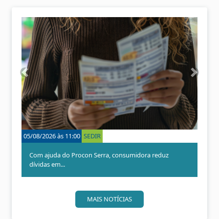
A
P
n
r
t
ó
e
x
r
i
i
m
o
o
05/08/2026 às 11:00
SEDIR
r
Com ajuda do Procon Serra, consumidora reduz
dívidas em...
MAIS NOTÍCIAS