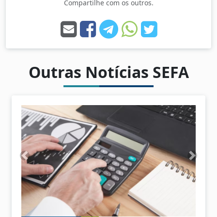
Compartilhe com os outros.
Outras Notícias SEFA
A
P
n
r
t
ó
e
x
r
i
i
m
o
o