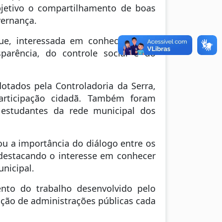
bjetivo o compartilhamento de boas
vernança.
sque, interessada em conhecer ações
arência, do controle social e do
otados pela Controladoria da Serra,
 participação cidadã. Também foram
 estudantes da rede municipal dos
tou a importância do diálogo entre os
, destacando o interesse em conhecer
nicipal.
nto do trabalho desenvolvido pelo
ução de administrações públicas cada