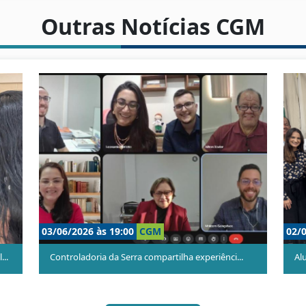
Outras Notícias CGM
26/05/2026 às 15:00
CGM
apel de vo...
'Aluno Ouvidor' realiza primeira eleição de 2...