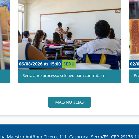
27/07/2026 às 09:00
SEDU
cia inspirad...
Projeto fortalece educação antirracista e val...
MAIS NOTÍCIAS
ua Maestro Antônio Cícero, 111, Caçaroca, Serra/ES, CEP 29176-1