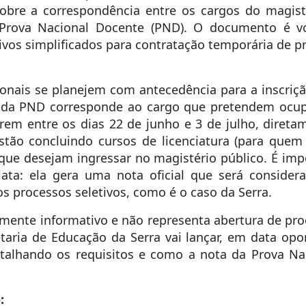
sobre a correspondência entre os cargos do magist
a Prova Nacional Docente (PND). O documento é v
tivos simplificados para contratação temporária de 
sionais se planejem com antecedência para a inscriç
o da PND corresponde ao cargo que pretendem ocupa
rem entre os dias 22 de junho e 3 de julho, direta
tão concluindo cursos de licenciatura (para quem 
 que desejam ingressar no magistério público. É im
ta: ela gera uma nota oficial que será consider
s processos seletivos, como é o caso da Serra.
ente informativo e não representa abertura de proc
aria de Educação da Serra vai lançar, em data opo
talhando os requisitos e como a nota da Prova Nac
o: